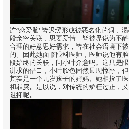
连“恋爱脑”皆迟缓形成被恶名化的词，
段亲密关联，思要爱情，皆被界说为不酷
合理的好意思好需求，皆在社会语境下被
的。因此她面临眼科医师，医师说他有脸
段始终的关联，问小叶介意吗。这只是眼
讲求的借口，小叶脸色固然显现惊悸，但
其实是一个九岁孩子的姆妈。她相投了医
和罪戾。是以说，对传统的矫枉过正，又
阻抑呢。