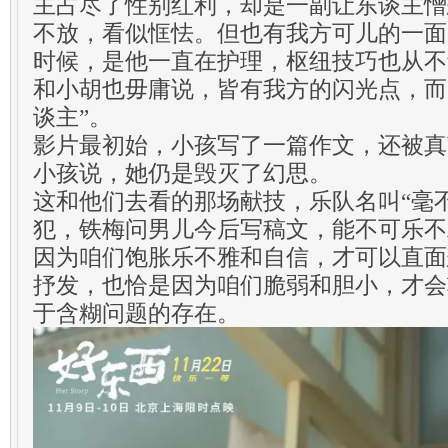
主占尽了性别红利，却是一副让东谈主憎
不放，看似恇怯。但也有我方可儿的一面
时候，是他一直在护理，枢纽技巧也从不
和小胡也毋庸说，皆有我方的闪光点，而
谈主”。
影片最初始，小孩写了一篇作文，还被真
小孩说，她仍是毁灭了幻思。
这和他们去看的那场献技，乐队名叫“毫
犯，铁梅问男儿今后写稿文，能不可乐不
因为咱们饱胀乐不雅和自信，才可以直面
抒发，也恰是因为咱们脆弱和胆小，才会
于含糊问题的存在。