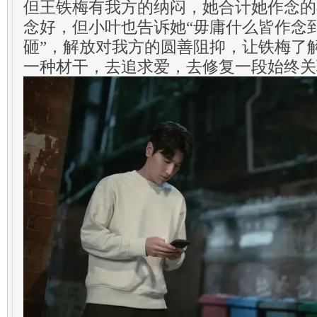
但王铁梅有我方的纳闷，她合计她作念的
念好，但小叶也告诉她“毋庸什么皆作念
砸”，解放对我方的圆善阻抑，让铁梅了
一种材干，去追求爱，去修复一段始终关