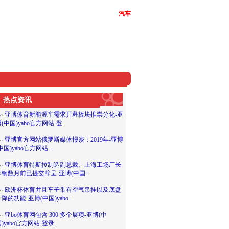
汽车
热点资讯
亚博体育新能源车需求开释板块推崇分化-亚
>>
(中国)yabo官方网站-登..
亚博官方网站俄罗斯媒体报谈：2019年-亚博
>>
中国)yabo官方网站-..
亚博体育特斯拉制造副总裁、上海工场厂长
>>
宋钢数月前已提交辞呈-亚博(中国..
欧洲杯体育并且车子带有空气吊挂以及底盘
>>
降的功能-亚博(中国)yabo..
亚bo体育网包含 300 多个展项-亚博(中
>>
)yabo官方网站-登录..