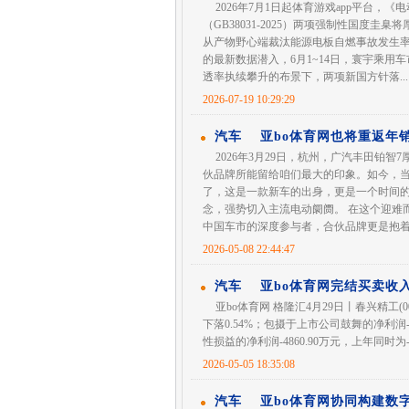
2026年7月1日起体育游戏app平台，《
（GB38031-2025）两项强制性国度
从产物野心端裁汰能源电板自燃事故发生率
的最新数据潜入，6月1~14日，寰宇乘用车
透率执续攀升的布景下，两项新国方针落...
2026-07-19 10:29:29
汽车
亚bo体育网也将重返年销
2026年3月29日，杭州，广汽丰田铂
伙品牌所能留给咱们最大的印象。如今，当铂
了，这是一款新车的出身，更是一个时间
念，强势切入主流电动阛阓。 在这个迎难
中国车市的深度参与者，合伙品牌更是抱着1
2026-05-08 22:44:47
汽车
亚bo体育网完结买卖收入4
亚bo体育网 格隆汇4月29日丨春兴精工(0
下落0.54%；包摄于上市公司鼓舞的净利润-
性损益的净利润-4860.90万元，上年同时为-63
2026-05-05 18:35:08
汽车
亚bo体育网协同构建数字