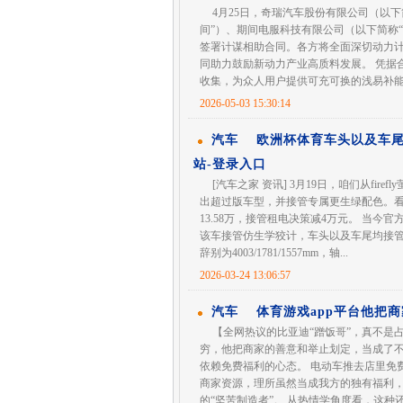
4月25日，奇瑞汽车股份有限公司（以
间”）、期间电服科技有限公司（以下简称
签署计谋相助合同。各方将全面深切动力计
同助力鼓励新动力产业高质料发展。 凭据
收集，为众人用户提供可充可换的浅易补能
2026-05-03 15:30:14
汽车
欧洲杯体育车头以及车尾
站-登录入口
[汽车之家 资讯] 3月19日，咱们从fir
出超过版车型，并接管专属更生绿配色。看成
13.58万，接管租电决策减4万元。 当
该车接管仿生学狡计，车头以及车尾均接
辞别为4003/1781/1557mm，轴...
2026-03-24 13:06:57
汽车
体育游戏app平台他把商
【全网热议的比亚迪“蹭饭哥”，真不是
穷，他把商家的善意和举止划定，当成了
依赖免费福利的心态。 电动车推去店里免
商家资源，理所虽然当成我方的独有福利
的“坚苦制造者”。 从热情学角度看，这种