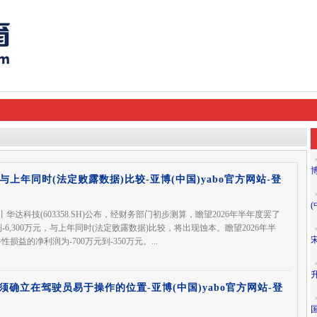
博
与上年同时(法定败露数据)比较-亚博(中国)yabo官方网站-登
(
丨华达科技(603358.SH)公布，经财务部门初步测算，瞻望2026年半年度罢了
到-6,300万元，与上年同时(法定败露数据)比较，将出现蚀本。瞻望2026年半
的净利润为-700万元到-350万元。...
升
须确立在驾驶员易于操作的位置-亚博(中国)yabo官方网站-登
国