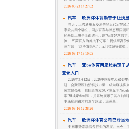
2026-03-23 14:27:02
汽车
欧洲杯体育勤苦于让浅显出
当天，上汽通用五菱通告第五代宏光MINIE
享款共四个确立，同步官宣与状态级国漫IP
的基础上竣事全面进化，以“玩趣好意思学
验。 五菱官方为首批下订车主提供至高价值1
色车顶；“超等置换礼”：无门槛超等置换...
2026-03-17 13:10:05
汽车
亚bo体育网座舱实现了从
登录入口
2026年3月12日，2026中国度电及破钞
题，会聚巨匠前沿科技力量，成为透视将
位重磅亮相，携巨匠首发SUV主见车Nebula 
车”组成豪华威望，并系统展示了其在前瞻
事底座到肃肃的造车旅途，追觅星...
2026-03-16 12:38:26
汽车
欧洲杯体育公司已对当地团
中东形势牵动着各行业的发展。当今，