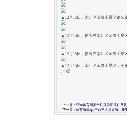
▲12月15日，南川区金佛山景区银装
▲12月15日，搭客在南川区金佛山景
▲12月15日，搭客在南川区金佛山景
▲12月15日，南川区金佛山景区，
川 摄
上一篇：
亚bo体育网捎带好身份证原件及复印
下一篇：
体育游戏app平台王人是导游小雅安