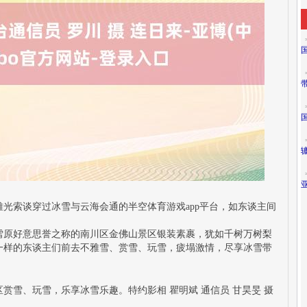
国
带
国
辘
亚
不雅光索谈穿过冰雪与云海会通的半空体育游戏app平台，如东谈主间
雪原好意思誉之称的南川区金佛山景区银装素裹，犹如千树万树梨
一样的东谈主们前去不雅雪、赏雪、玩雪，疲塌激情，尽享冰雪带
区赏雪、玩雪，乐享冰雪乐趣。特约影相 瞿明斌 通信员 甘昊旻 摄