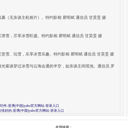
素裹（无东谈主机相片）。特约影相 瞿明斌 通信员 甘昊旻 摄
区滑雪，尽享冰雪旺盛。特约影相 瞿明斌 通信员 甘昊旻 摄
区赏雪、玩雪，乐享冰雪乐趣。特约影相 瞿明斌 通信员 甘昊旻 摄
不雅光索谈穿过冰雪与云海会通的半空，如东谈主间瑶池。通信员 罗
件-亚博(中国)yabo官方网站-登录入口
排好的-亚博(中国)yabo官方网站-登录入口
友情链接：