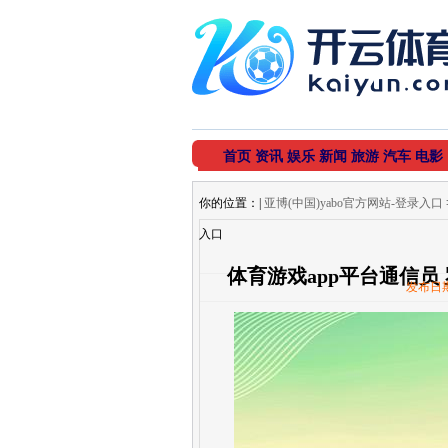
首页
资讯
娱乐
新闻
旅游
汽车
电影
你的位置：
|
亚博(中国)yabo官方网站-登录入口
入口
体育游戏app平台通信员 
发布日期：