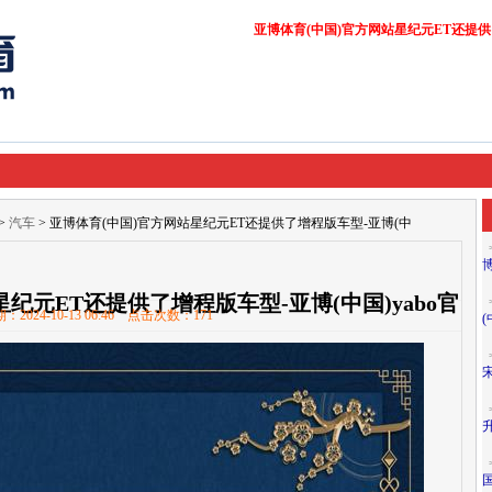
亚博体育(中国)官方网站星纪元ET还提供了
>
汽车
> 亚博体育(中国)官方网站星纪元ET还提供了增程版车型-亚博(中
博
纪元ET还提供了增程版车型-亚博(中国)yabo官
2024-10-13 06:46 点击次数：171
(
方网站-登录入口
升
国