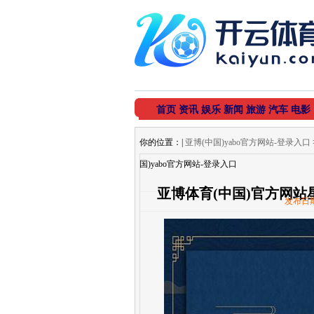
首页
资讯
娱乐
新闻
旅游
汽车
电影
你的位置：
|
亚博(中国)yabo官方网站-登录入口
国)yabo官方网站-登录入口
亚博体育(中国)官方网站星
发布日期：