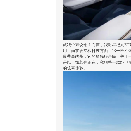
就我个东说念主而言，我对星纪元E
用，而在设立和科技方面，它一样不
最费事的是，它的价钱很亲民，关于一
是以，如若你正在研究脱手一款纯电
的惊喜体验。