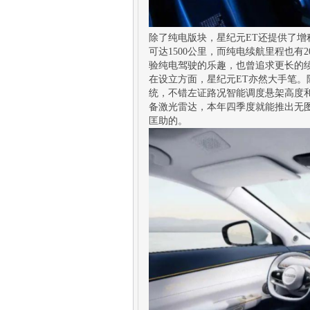
除了纯电版块，星纪元ET还提供了增
可达1500公里，而纯电续航里程也
验纯电驾驶的乐趣，也曾追求更长的
在设立方面，星纪元ET亦然大手笔。
统，不错左证路况智能调度悬架高度
备激光雷达，本年四季度就能推出无
匡助的。