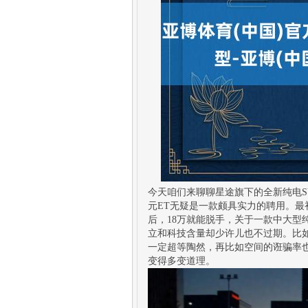
今天咱们来聊聊星途旗下的全新纯电S
元ET无疑是一款颇具实力的聘用。最
后，18万就能脱手，关于一款中大型
立和科技含量却少许儿也不过期。比
一定超等陶然，再比如空间的诳骗率也
变得多变道理。