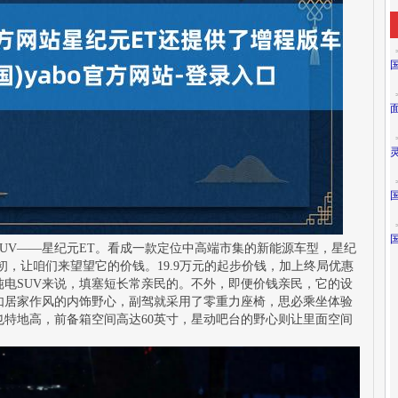
国
面
国
国
UV——星纪元ET。看成一款定位中高端市集的新能源车型，星纪
初，让咱们来望望它的价钱。19.9万元的起步价钱，加上终局优惠
纯电SUV来说，填塞短长常亲民的。不外，即便价钱亲民，它的设
如居家作风的内饰野心，副驾就采用了零重力座椅，思必乘坐体验
特地高，前备箱空间高达60英寸，星动吧台的野心则让里面空间