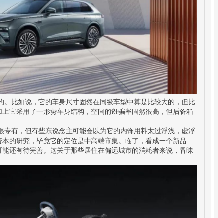
余的。比如说，它的车身尺寸固然在同级车型中算是比较大的，但比
加上它采用了一形势车身结构，空间的诳骗率固然很高，但后备箱
风很专有，但有些东说念主可能会以为它的内饰用料太过浮浅，虚浮
资本的研究，毕竟它的定位是中高端市集。临了，看成一个新品
可能还有待完善。这关于那些居住在偏远城市的消耗者来说，冒昧