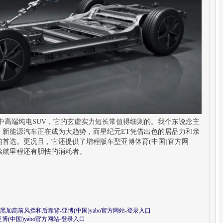
中高端纯电SUV，它的玄虚实力短长常值得细则的。我个东说念主
，新能源汽车正在成为大趋势，而星纪元ET凭借出色的居品力和亲
首选。更况且，它还提供了增程版车型亚博体育(中国)官方网
续航里程还有胆怯的消耗者。
加高前风挡和后靠背-亚博(中国)yabo官方网站-登录入口
(中国)yabo官方网站-登录入口