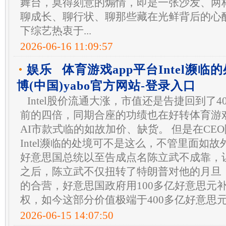
舞台，莫得刻意的煽情，即是一张沙发、两
聊成长、聊行状、聊那些藏在光鲜背后的心
下综艺热衷于...
2026-06-16 11:09:57
娱乐
体育游戏app平台Intel濒临
博(中国)yabo官方网站-登录入口
Intel股价流通大涨，市值还是告捷回到了4
前的四倍，同期合座的功绩也在好转体育游戏a
AI市款式临的如故加价、缺货。 但是在CE
Intel濒临的处境可不是这么，不管里面如
好意思国总统以至告成点名陈立武不成靠，
之后，陈立武不仅扭转了特朗普对他的月旦
的合营，好意思国政府用100多亿好意思元补贴换
权，如今这部分价值极端于400多亿好意思元，
2026-06-15 14:07:50